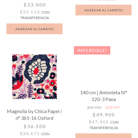
$33.800
$32.110
CON
TRANSFERENCIA
IMPERDIBLE!
140 cm | Antonieta N°
120-3 Pana
$55.720
10
% OFF
Magnolia by Chica Papel /
$49.900
n° 361-16 Oxford
$47.405
CON
$36.500
TRANSFERENCIA
$34.675
CON