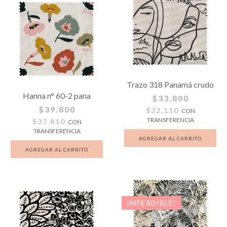
Trazo 318 Panamá crudo
Hanna n° 60-2 pana
$33.800
$39.800
$32.110
CON
TRANSFERENCIA
$37.810
CON
TRANSFERENCIA
IMPERDIBLE!