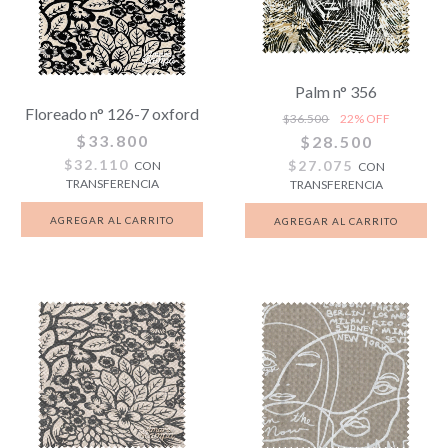
Palm n° 356
Floreado n° 126-7 oxford
$36.500
22
% OFF
$33.800
$28.500
$32.110
$27.075
CON
CON
TRANSFERENCIA
TRANSFERENCIA