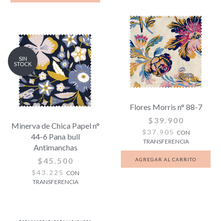
SIN
STOCK
Flores Morris n° 88-7
$39.900
Minerva de Chica Papel n°
$37.905
CON
44-6 Pana bull
TRANSFERENCIA
Antimanchas
$45.500
$43.225
CON
TRANSFERENCIA