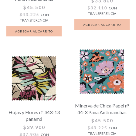
$33.800
$45.500
$32.110
CON
TRANSFERENCIA
$43.225
CON
TRANSFERENCIA
Minerva de Chica Papel n°
Hojas y Flores n° 343-13
44-3 Pana Antimanchas
panamá
$45.500
$39.900
$43.225
CON
TRANSFERENCIA
$37.905
CON