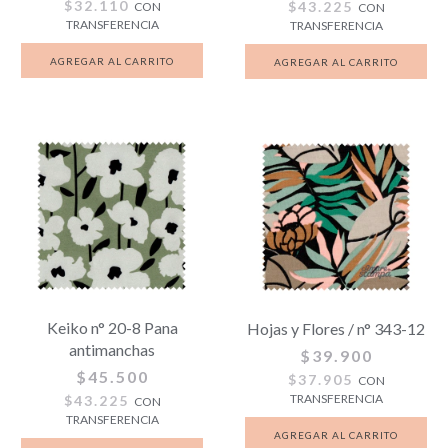
$32.110
$43.225
CON
CON
TRANSFERENCIA
TRANSFERENCIA
Keiko n° 20-8 Pana
Hojas y Flores / n° 343-12
antimanchas
$39.900
$45.500
$37.905
CON
TRANSFERENCIA
$43.225
CON
TRANSFERENCIA