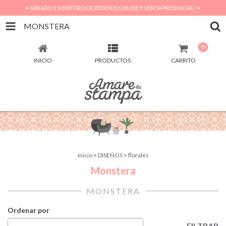
• SÁBADO 15/8 RETIRO DE PEDIDOS ONLINE Y VENTA PRESENCIAL! •
MONSTERA
0
INICIO
PRODUCTOS
CARRITO
Inicio
>
DISEÑOS
>
florales
Monstera
MONSTERA
Ordenar por
FILTRAR