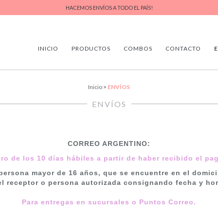
HACEMOS ENVÍOS A TODO EL PAÍS!
INICIO
PRODUCTOS
COMBOS
CONTACTO
Inicio
>
ENVÍOS
ENVÍOS
CORREO ARGENTINO:
o de los 10 días hábiles a partir de haber recibido el pa
r persona mayor de 16 años, que se encuentre en el domicil
el receptor o persona autorizada consignando fecha y hor
Para entregas en sucursales o Puntos Correo.