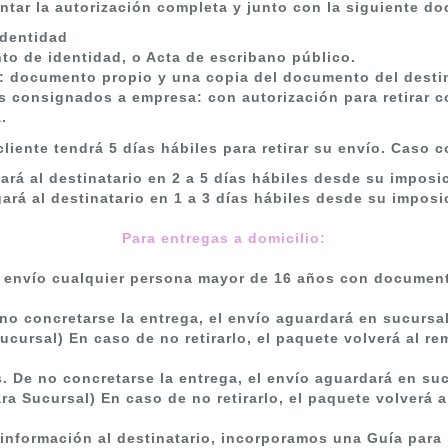
ntar la autorización completa y junto con la siguiente d
identidad
to de identidad, o Acta de escribano público.
: documento propio y una copia del documento del destin
íos consignados a empresa
: con autorización para retirar
.
liente tendrá 5 días hábiles para retirar su envío. Caso co
gará al destinatario en 2 a 5 días hábiles desde su imposi
gará al destinatario en 1 a 3 días hábiles desde su imposi
Para entregas a domicilio
:
el envío cualquier persona mayor de 16 años con document
 no concretarse la entrega, el envío aguardará en sucursa
Sucursal)
En caso de no retirarlo, el paquete volverá al re
. De no concretarse la entrega, el envío aguardará en su
ara Sucursal)
En caso de no retirarlo, el paquete volverá a
a información al destinatario, incorporamos una Guía para 