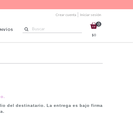
Crear cuenta
Iniciar sesión
0
ENVÍOS
$0
go.
io del destinatario. La entrega es bajo firma
a.