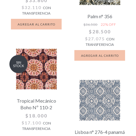
$33.800
$32.110
CON
TRANSFERENCIA
Palm n° 356
$36.500
22
% OFF
$28.500
$27.075
CON
TRANSFERENCIA
SIN
STOCK
Tropical Mecánico
Boho Nº 110-2
$18.000
$17.100
CON
TRANSFERENCIA
Lisboa n° 276-4 panamá