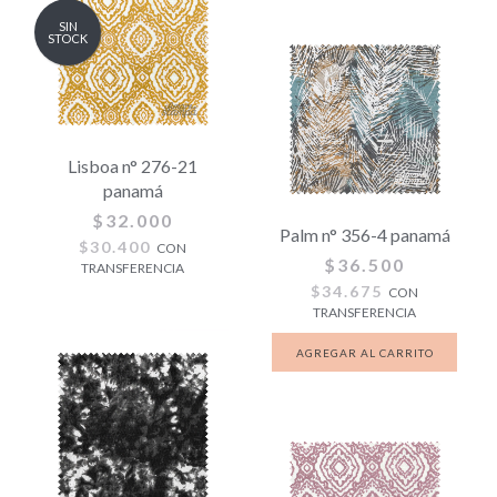
SIN
STOCK
Lisboa n° 276-21
panamá
$32.000
Palm n° 356-4 panamá
$30.400
CON
$36.500
TRANSFERENCIA
$34.675
CON
TRANSFERENCIA