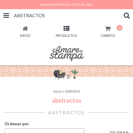
HACEMOS ENVÍOS A TODO EL PAÍS!
ABSTRACTOS
0
INICIO
PRODUCTOS
CARRITO
Inicio
>
DISEÑOS
abstractos
ABSTRACTOS
Ordenar por
FILTRAR