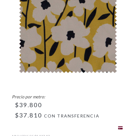
$39.800
$37.810
CON
TRANSFERENCIA
18
CUOTAS DE
$5.227,07