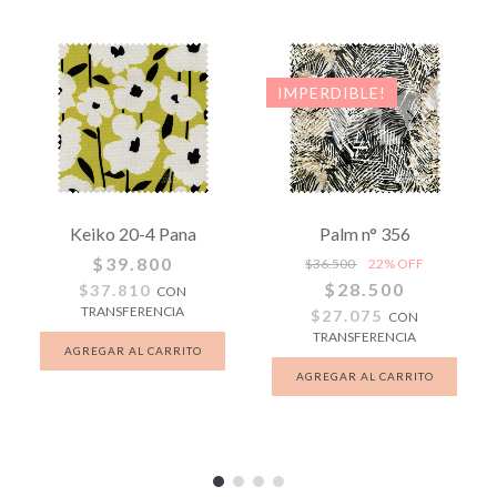
IMPERDIBLE!
Keiko 20-4 Pana
Palm n° 356
$39.800
$36.500
22
% OFF
$28.500
$37.810
CON
TRANSFERENCIA
$27.075
CON
TRANSFERENCIA