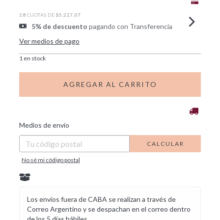
18
CUOTAS DE
$5.227,07
5% de descuento
pagando con Transferencia
Ver medios de pago
1
en stock
CAMBIAR CP
Entregas para el CP:
Medios de envío
CALCULAR
No sé mi código postal
Los envíos fuera de CABA se realizan a través de
Correo Argentino y se despachan en el correo dentro
de los 5 días hábiles.